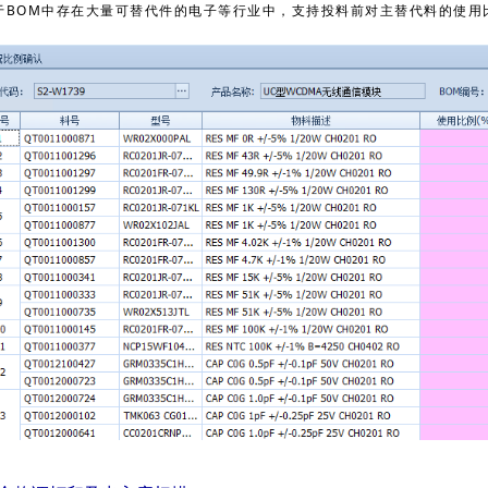
于BOM中存在大量可替代件的电子等行业中，支持投料前对主替代料的使用