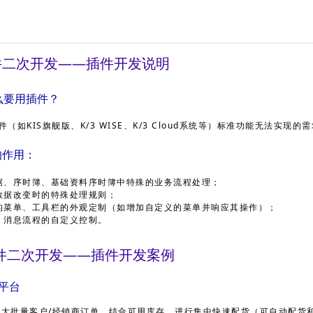
件二次开发——插件
开发说明
么要用插件？
（如KIS旗舰版、K/3 WISE、K/3 Cloud系统等）标准功能无法实现的
的作用：
据、序时簿、基础资料序时簿中特殊的业务流程处理；
数据改变时的特殊处理规则；
的菜单、工具栏的外观定制（如增加自定义的菜单并响应其操作）；
、消息流程的自定义控制。
件二次开发——插件
开发案例
平台
对大批量客户/经销商订单，结合可用库存，进行集中快速配货（可自动配货