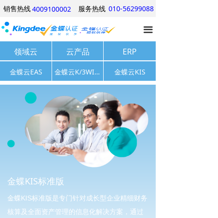
销售热线
服务热线
010-56299088
4009100002
网站首页
끀
产品中心
领域云
云产品
ERP
行业方案
金蝶云EAS
金蝶云K/3WISE
金蝶云KIS
经典案例
关于我们
优惠信息
产品试用
金蝶KIS标准版
金蝶
KIS标准版是专门针对成长型企业精细财务
核算及全面资产管理的信息化解决方案，通过