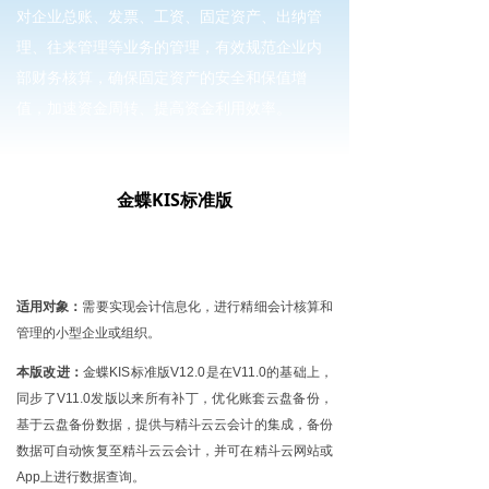
对企业总账、发票、工资、固定资产、出纳管
理、往来管理等业务的管理，有效规范企业内
部财务核算，确保固定资产的安全和保值增
值，加速资金周转、提高资金利用效率。
金蝶KIS标准版
适用对象：
需要实现会计信息化，进行精细会计核算和
管理的小型企业或组织。
本版改进：
金蝶
KIS标准版V12.0是在V11.0的基础上，
同步了V11.0发版以来所有补丁，优化账套云盘备份，
基于云盘备份数据，提供与精斗云云会计的集成，备份
数据可自动恢复至精斗云云会计，并可在精斗云网站或
App上进行数据查询。