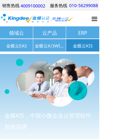
销售热线
服务热线
010-56299088
4009100002
网站首页
끀
产品中心
领域云
云产品
ERP
行业方案
金蝶云EAS
金蝶云K/3WISE
金蝶云KIS
经典案例
关于我们
优惠信息
产品试用
金蝶KIS，中国小微企业云管理软件
知名品牌